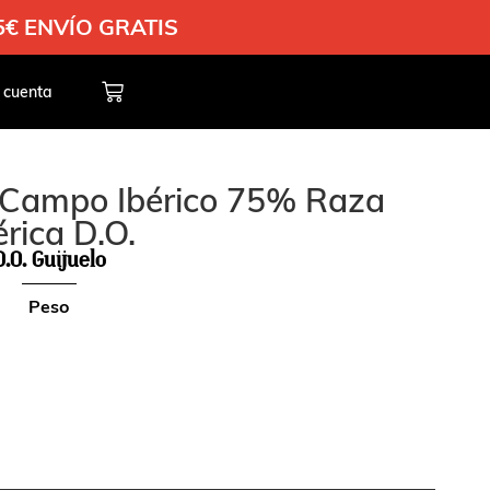
35€ ENVÍO GRATIS
 cuenta
 Campo Ibérico 75% Raza
érica D.O.
D.O. Guijuelo
Peso