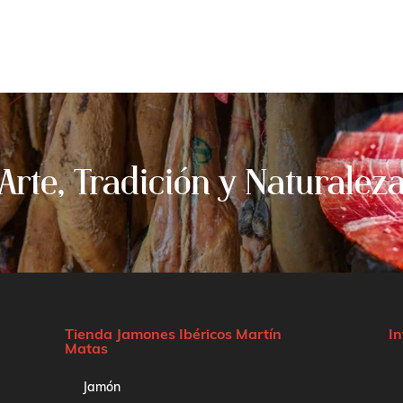
Arte, Tradición y Naturalez
Tienda Jamones Ibéricos Martín
I
Matas
Jamón