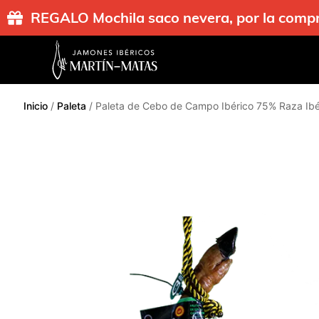
REGALO Mochila saco nevera, por la co
Inicio
/
Paleta
/ Paleta de Cebo de Campo Ibérico 75% Raza Ibé