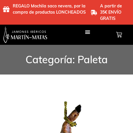
REGALO Mochila saco nevera, por la
A partir de
compra de productos LONCHEADOS
35€ ENVÍO
GRATIS
Categoría: Paleta