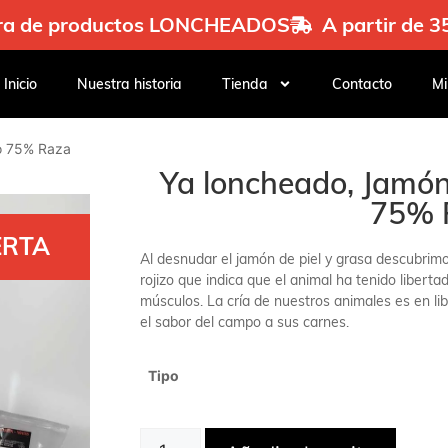
mpra de productos LONCHEADOS
A partir de 
Inicio
Nuestra historia
Tienda
Contacto
Mi
o 75% Raza
Ya loncheado, Jamón
75% R
ERTA
Al desnudar el jamón de piel y grasa descubrimos
rojizo que indica que el animal ha tenido liberta
músculos. La cría de nuestros animales es en lib
el sabor del campo a sus carnes.
Tipo