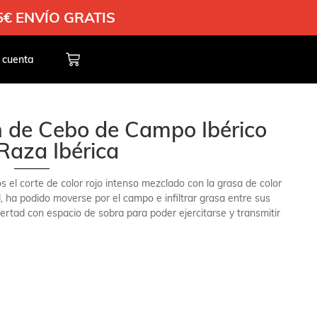
35€ ENVÍO GRATIS
 cuenta
 de Cebo de Campo Ibérico
aza Ibérica
 el corte de color rojo intenso mezclado con la grasa de color
d, ha podido moverse por el campo e infiltrar grasa entre sus
ertad con espacio de sobra para poder ejercitarse y transmitir