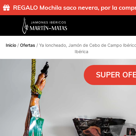
REGALO Mochila saco nevera, por la co
Inicio
/
Ofertas
/ Ya loncheado, Jamón de Cebo de Campo Ibéric
Ibérica
SUPER OF